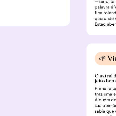
—sério, tá
palavra é '
fica rolan
querendo e
Estão aber
🌱 Vi
O astral 
jeito bom
Primeira c
traz uma e
Alguém do 
sua opiniã
sabia que 