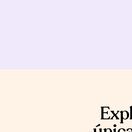
Expl
única