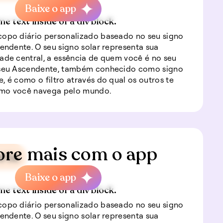
Baixe o app
me text inside of a div block.
opo diário personalizado baseado no seu signo
cendente. O seu signo solar representa sua
ade central, a essência de quem você é no seu
 seu Ascendente, também conhecido como signo
, é como o filtro através do qual os outros te
mo você navega pelo mundo.
ore mais com o app
rte
Baixe o app
me text inside of a div block.
opo diário personalizado baseado no seu signo
cendente. O seu signo solar representa sua