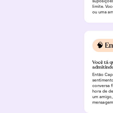
suposições
limite. Vo
ou uma am
🧠 E
Você tá q
admitindo
Então Capr
sentimento
conversa f
hora de de
um amigo,
mensagem o