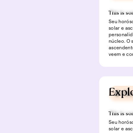
This is so
Seu horósc
solar e as
personalid
núcleo. O
ascendente
veem e co
Expl
🍀 So
This is so
Seu horósc
solar e as