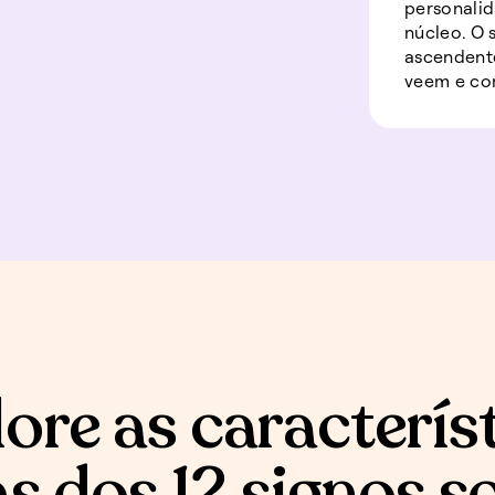
personalid
núcleo. O
ascendente
veem e co
ore as caracterís
s dos 12 signos s