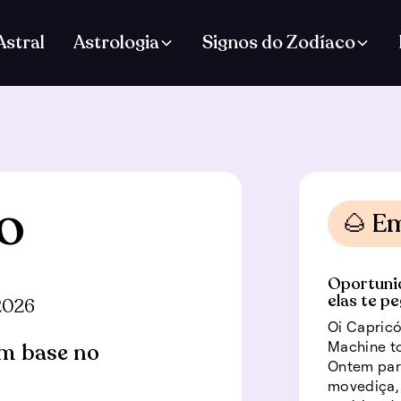
stral
Astrologia
Signos do Zodíaco
o
🌰 E
Oportuni
elas te p
2026
Oi Capricó
Machine to
m base no
Ontem par
movediça, 