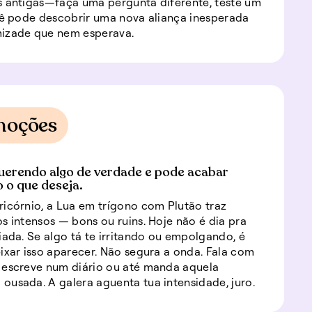
 antigas—faça uma pergunta diferente, teste um
cê pode descobrir uma nova aliança inesperada
izade que nem esperava.
moções
uerendo algo de verdade e pode acabar
 o que deseja.
icórnio, a Lua em trígono com Plutão traz
s intensos — bons ou ruins. Hoje não é dia pra
iada. Se algo tá te irritando ou empolgando, é
ixar isso aparecer. Não segura a onda. Fala com
 escreve num diário ou até manda aquela
usada. A galera aguenta tua intensidade, juro.