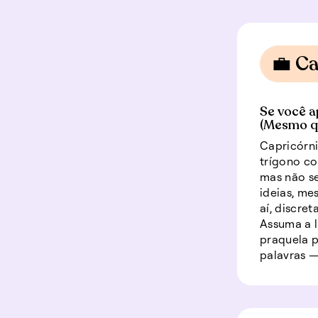
💼 Ca
Se você a
(Mesmo q
Capricórni
trígono co
mas não se
ideias, m
aí, discre
Assuma a 
praquela p
palavras —