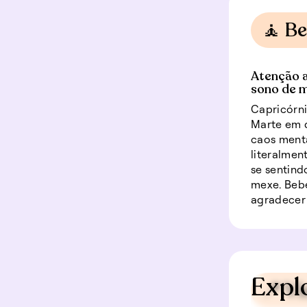
🧘 B
Atenção a
sono de m
Capricórni
Marte em 
caos menta
literalmen
se sentind
mexe. Beb
agradecer
Expl
📍 V