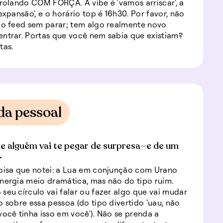
 rolando COM FORÇA. A vibe é 'vamos arriscar', a
expansão', e o horário top é 16h30. Por favor, não
do feed sem parar; tem algo realmente novo
ntrar. Portas que você nem sabia que existiam?
tas.
da pessoal
de alguém vai te pegar de surpresa—e de um
.
oisa que notei: a Lua em conjunção com Urano
nergia meio dramática, mas não do tipo ruim.
seu círculo vai falar ou fazer algo que vai mudar
o sobre essa pessoa (do tipo divertido 'uau, não
você tinha isso em você'). Não se prenda a