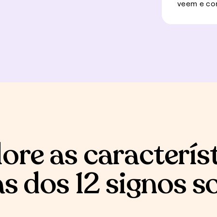
veem e co
ore as caracterís
s dos 12 signos s