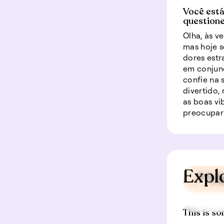
Você está
questione 
Olha, às v
mas hoje s
dores estr
em conjun
confie na 
divertido,
as boas vi
preocupar 
Expl
📍 V
This is so