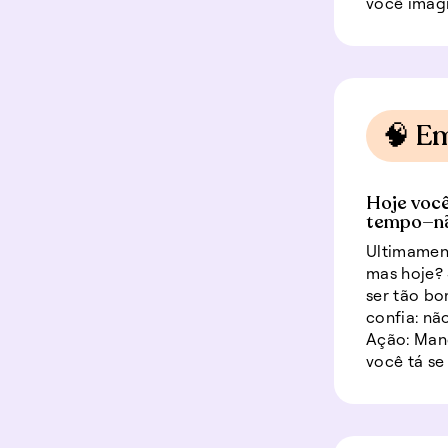
você imagi
🧠 E
Hoje você
tempo—não
Ultimamen
mas hoje? 
ser tão bo
confia: não
Ação: Man
você tá se