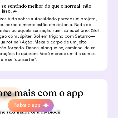
 se sentindo melhor do que o normal—não
isso. ☀️
ezes tudo sobre autocuidado parece um projeto,
eu corpo e mente estão em sintonia. Nada de
anhas ou aquela sensação ruim, só equilíbrio. (Sol
ção com Júpiter, Sol em trígono com Saturno—
sua rotina.) Ação: Mexa o corpo de um jeito
 não forçado. Dance, alongue-se, caminhe: deixe
brações te guiarem. Você merece um dia sem se
em se “consertar”.
ore mais com o app
iagem
Baixe o app
me text inside of a div block.