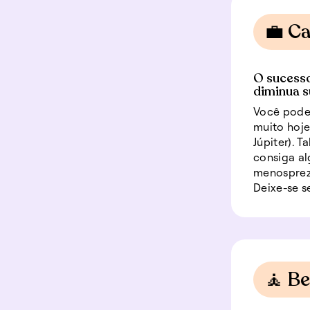
💼 Ca
O sucesso
diminua su
Você pode
muito hoje
Júpiter). 
consiga al
menospreza
Deixe-se 
🧘 B