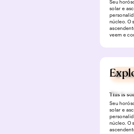
Seu horósc
solar e as
personalid
núcleo. O
ascendente
veem e co
Expl
🍀 So
This is so
Seu horósc
solar e as
personalid
núcleo. O
ascendente