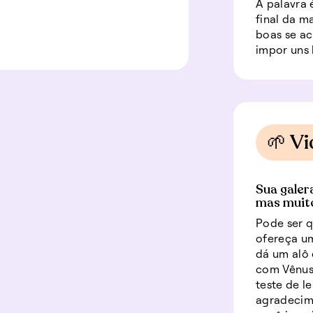
A palavra é
final da m
boas se ac
impor uns 
🌱 Vi
Sua galera
mas muito
Pode ser q
ofereça u
dá um alô 
com Vênus
teste de 
agradecim