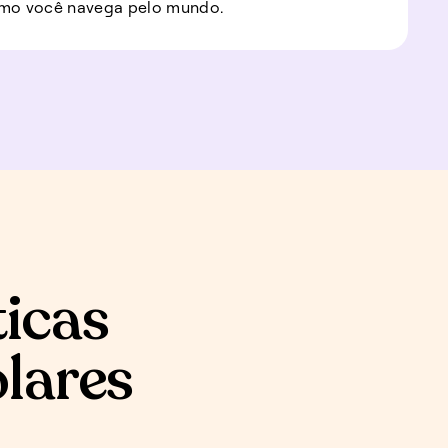
mo você navega pelo mundo.
ticas
olares