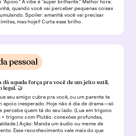
 “Apoio.” A vibe é “super brilhante.” Melhor hora:
anhã, quando você vai perceber pequenas coisas
umulando. Spoiler: amanhã você vai precisar
limites, mas hoje? Curta esse brilho.
da pessoal
 dá aquela força pra você de um jeito sutil,
 legal. 🤝
ue seu amigo cubra pra você, ou um parente te
m apoio inesperado. Hoje não é dia de drama—só
e percebe quem tá do seu lado. (Lua em trígono
 + trígono com Plutão: conexões profundas,
lealdade.) Ação: Manda um áudio ou meme de
ento. Esse reconhecimento vale mais do que