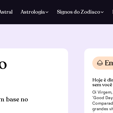
stral
Astrologia
Signos do Zodíaco
o
🌰 E
Hoje é di
sem você
Oi Virgem,
‘Good Days
m base no
Comparado 
grandes vi