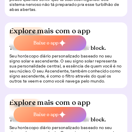
sistema nervoso não tá preparado pra esse turbilhão de
abas abertas.
Explore mais com o app
📍 Viagem
Baixe o app
This is some text inside of a div block.
Seu horóscopo diário personalizado baseado no seu
signo solar e ascendente. O seu signo solar representa
sua personalidade central, a essência de quem você é no
seu núcleo. O seu Ascendente, também conhecido como
signo ascendente, é como o filtro através do qual os
outros te veem e como você navega pelo mundo.
Explore mais com o app
🍀 Sorte
Baixe o app
This is some text inside of a div block.
Seu horóscopo diário personalizado baseado no seu