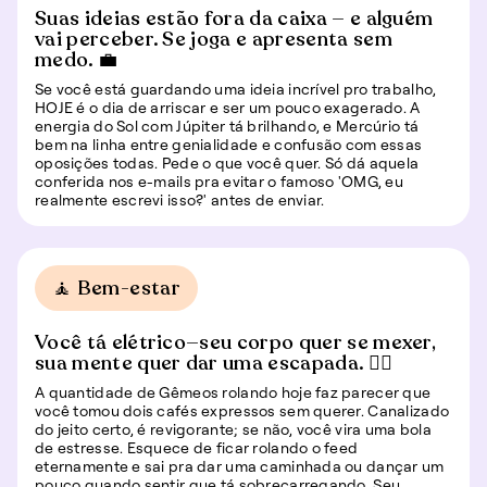
Suas ideias estão fora da caixa — e alguém
vai perceber. Se joga e apresenta sem
medo. 💼
Se você está guardando uma ideia incrível pro trabalho,
HOJE é o dia de arriscar e ser um pouco exagerado. A
energia do Sol com Júpiter tá brilhando, e Mercúrio tá
bem na linha entre genialidade e confusão com essas
oposições todas. Pede o que você quer. Só dá aquela
conferida nos e-mails pra evitar o famoso 'OMG, eu
realmente escrevi isso?' antes de enviar.
🧘 Bem-estar
Você tá elétrico—seu corpo quer se mexer,
sua mente quer dar uma escapada. 🏃‍♂️
A quantidade de Gêmeos rolando hoje faz parecer que
você tomou dois cafés expressos sem querer. Canalizado
do jeito certo, é revigorante; se não, você vira uma bola
de estresse. Esquece de ficar rolando o feed
eternamente e sai pra dar uma caminhada ou dançar um
pouco quando sentir que tá sobrecarregando. Seu