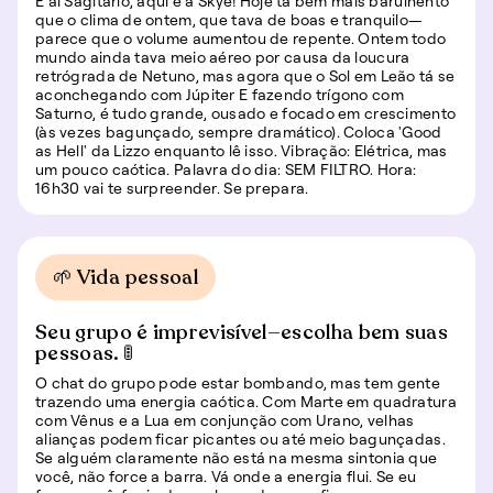
E aí Sagitário, aqui é a Skye! Hoje tá bem mais barulhento
que o clima de ontem, que tava de boas e tranquilo—
parece que o volume aumentou de repente. Ontem todo
mundo ainda tava meio aéreo por causa da loucura
retrógrada de Netuno, mas agora que o Sol em Leão tá se
aconchegando com Júpiter E fazendo trígono com
Saturno, é tudo grande, ousado e focado em crescimento
(às vezes bagunçado, sempre dramático). Coloca 'Good
as Hell' da Lizzo enquanto lê isso. Vibração: Elétrica, mas
um pouco caótica. Palavra do dia: SEM FILTRO. Hora:
16h30 vai te surpreender. Se prepara.
🌱 Vida pessoal
Seu grupo é imprevisível—escolha bem suas
pessoas. 🚦
O chat do grupo pode estar bombando, mas tem gente
trazendo uma energia caótica. Com Marte em quadratura
com Vênus e a Lua em conjunção com Urano, velhas
alianças podem ficar picantes ou até meio bagunçadas.
Se alguém claramente não está na mesma sintonia que
você, não force a barra. Vá onde a energia flui. Se eu