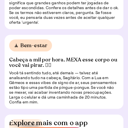
significa que grandes ganhos podem ter jogadas de
poder escondidas. Confere os detalhes antes de dar o ok.
Se os termos não estiverem claros, pergunta. Se fosse
você, eu pensaria duas vezes antes de aceitar qualquer
oferta 'urgente'.
🧘 Bem-estar
Cabeça a mil por hora. MEXA esse corpo ou
você vai pirar. 🏃‍♀️
Você tá sentindo tudo, até demais — talvez até
analisando tudo na cabeça, Sagitário. Com a Lua em
Gêmeos e essas vibes de signo de ar, seus pensamentos
estão tipo uma partida de pingue-pongue. Se você não
se mexer, vai acabar inventando novas preocupações.
Larga o celular e dá uma caminhada de 20 minutos.
Confia em mim.
Explore mais com o app
📍 Viagem