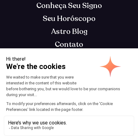
Conheça Seu Signo
Seu Horóscopo
Astro Blog
Contato
App de astrologia que te entende, para você se
tornar o seu melhor eu
Termos e Condições
© 2025 AstroClub