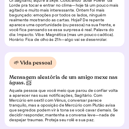
Oi Sagitário, aqui é a Skye. Colocando 'Solar Power' da
Lorde pra tocar e entrar no clima—hoje tá um pouco mais
agitado e muito mais interessante. Ontem foi mais
bagunçado: emoções por todos os lados, ninguém
realmente mostrando as cartas. Hoje? De repente
aparece uma oportunidade (ou pessoa) na sua frente, e
você fica pensando se essa surpresa é real. Palavra do
dia: Impacto. Vibe: Magnética (mas um pouco caótica).
Horário: Fica de olho às 21h—algo vai se desenrolar.
🌱 Vida pessoal
Mensagem aleatória de um amigo mexe nas
águas. 📨
Aquela pessoa que você meio que parou de confiar volta
a aparecer nas suas notificações, Sagitário. Com
Mercúrio em sextil com Vênus, conversar parece
tranquilo, mas a oposição de Mercúrio com Plutão avisa
que segredos podem vir à tona se você cavar demais. Se
decidir responder, mantenha a conversa leve—nada de
despejar traumas. Proteja seu rolê e sua paz.