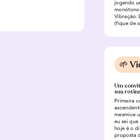
jogando um
monótono. 
Vibração: 
(fique de 
🌱 Vi
Um convit
sua rotina
Primeira c
ascendent
mesmice u
eu sei qu
hoje é o d
proposta q