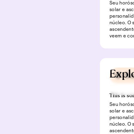
Seu horósc
solar e as
personalid
núcleo. O
ascendente
veem e co
Expl
🍀 So
This is so
Seu horósc
solar e as
personalid
núcleo. O
ascendente