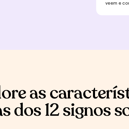
veem e co
ore as caracterís
s dos 12 signos s