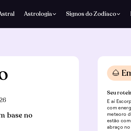
stral
Astrologia
Signos do Zodíaco
o
🌰 E
Seu rotei
26
E aí Escor
com energi
m base no
meteoro d
estão com 
abraço no