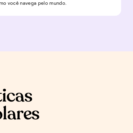
mo você navega pelo mundo.
ticas
olares