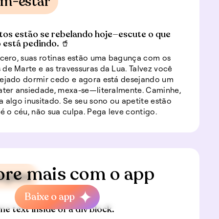
em-estar
tos estão se rebelando hoje—escute o que
 está pedindo. 🥤
ncero, suas rotinas estão uma bagunça com os
de Marte e as travessuras da Lua. Talvez você
nejado dormir cedo e agora está desejando um
ater ansiedade, mexa-se—literalmente. Caminhe,
a algo inusitado. Se seu sono ou apetite estão
 é o céu, não sua culpa. Pega leve contigo.
ore mais com o app
iagem
Baixe o app
me text inside of a div block.