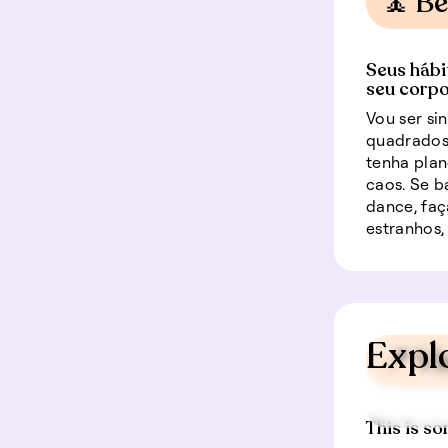
🧘 B
Seus hábi
seu corpo
Vou ser si
quadrados 
tenha pla
caos. Se b
dance, faç
estranhos,
Expl
📍 V
This is so