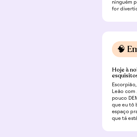
ninguém pa
for divert
🧠 E
Hoje à no
esquisito
Escorpião,
Leão com 
pouco DEMA
que eu tô
espaço pra
que tá est