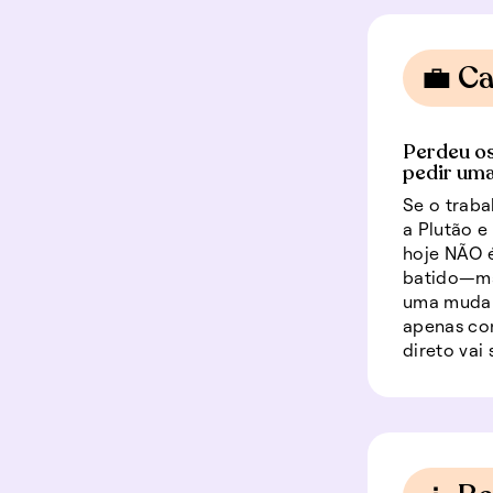
💼 Ca
Perdeu os
pedir uma
Se o traba
a Plutão e
hoje NÃO é
batido—ma
uma mudan
apenas co
direto vai 