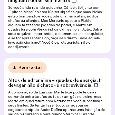
ninguém roubar seu mérito! 🗂️
Se você anda ralando quietinho, Câncer, Sol junto com
Júpiter e Mercúrio com Júpiter significa que suas ideias
estão bombando e você pode chamar a atenção dos
chefes ou clientes. Mas Mercúrio oposto a Plutão =
alguém tá fazendo jogadas de poder, e Marte em
quadratura com Vênus indica ciúmes no ar. Ação: Salve
seus arquivos importantes, documente suas conquistas,
e se for apresentar algo, faça isso direto. Sabe aquele
leve exibicionismo? Você é o protagonista, não o
coadjuvante.
🧘 Bem-estar
Altos de adrenalina + quedas de energia. Ir
devagar não é chato—é sobrevivência. 💥
A combinação da Lua com Marte hoje pode te deixar
correndo entre tarefas ou te dar um gás no treino, mas
Marte em quadratura com Netuno faz você subestimar
seus limites. Se tentar fazer tudo, vai acabar se
esgotando rápido. Ação: Defina apenas uma intenção de
saúde ou cuidado e pare quando terminar. Grande