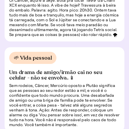
Oi Câncer, aqui é a Skye. Bota pra tocar ‘1999’ da Charli
XCX enquanto lê isso. A vibe de hoje? Travessura à beira
do embalo. Palavra: agito. Hora pico: 20h30. Ontem tava
tudo mais de boa e tranquilo, mas hoje a energia cósmica
tá carregada, com o Sol e Júpiter se conectando e a Lua
mexendo com Marte. Se você tava meio paradão ou
desanimado ultimamente, agora tá jogando Tetris social.
Se prepara que as coisas (e pessoas) vão rolar rápido. 🌪️
🌱 Vida pessoal
Um drama de amigo/irmão cai no seu
celular - não se envolva. 📱
Sem rodeios, Câncer, Mercúrio oposto a Plutão significa
que as pessoas ao seu redor estão a mil, e você é o
confidente que todo mundo procura. Uma desabafada
de amigo ou uma briga de família pode te envolver. Se
você entrar, a coisa pesa - talvez até alguns segredos
venham à tona. Ação: Antes de responder, coloque um
alarme ou diga 'Vou pensar sobre isso', em vez de resolver
tudo na hora. Você não é responsável pelo caos de todo
mundo. Você também é importante.