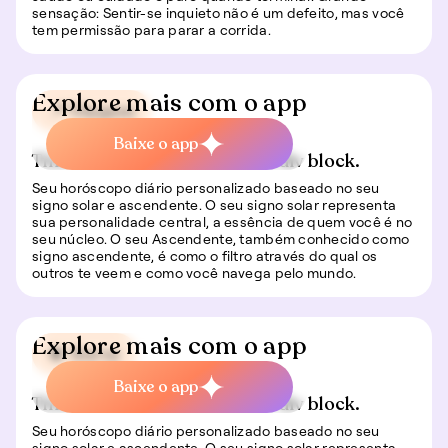
sensação: Sentir-se inquieto não é um defeito, mas você
tem permissão para parar a corrida.
Explore mais com o app
📍 Viagem
Baixe o app
This is some text inside of a div block.
Seu horóscopo diário personalizado baseado no seu
signo solar e ascendente. O seu signo solar representa
sua personalidade central, a essência de quem você é no
seu núcleo. O seu Ascendente, também conhecido como
signo ascendente, é como o filtro através do qual os
outros te veem e como você navega pelo mundo.
Explore mais com o app
🍀 Sorte
Baixe o app
This is some text inside of a div block.
Seu horóscopo diário personalizado baseado no seu
signo solar e ascendente. O seu signo solar representa