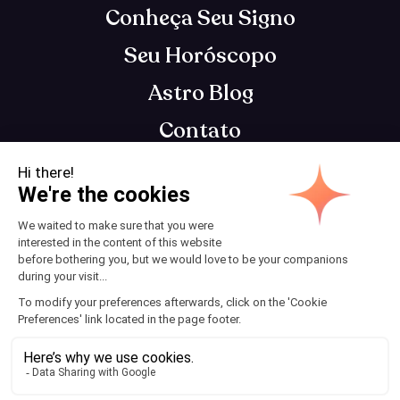
Conheça Seu Signo
Seu Horóscopo
Astro Blog
Contato
App de astrologia que te entende, para você se
tornar o seu melhor eu
Termos e Condições
© 2025 AstroClub