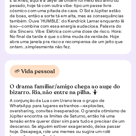
E aí Áries, aqui é a Skye! Se ontem foi meio estranho ou
pesado, hoje tá com outra vibe: tipo um passe livre
cósmico com uma pitada de caos. O Sol e Júpiter estão
de boas, então a sorte tá em alta, mas as consequências
também. Ouve 'HUMBLE.' do Kendrick Lamar enquanto lê
isso—combina com essa energia audaciosa. Palavra do
dia: Sincero. Vibe: Elétrica com uma dose de risco. Hora:
No final da tarde é que o clima muda de verdade. Hoje
abre uma janela pra risco e recompensa de um jeito que
ontem...simplesmente não fez.
🌱 Vida pessoal
O drama familiar/amigo chega ao auge do
bizarro. Ria, não entre na pilha. 🤷
A conjunção da Lua com Urano leva o grupo de
WhatsApp para lugares estranhos—explosões,
oversharing, convites inesperados. O grande otimismo de
Júpiter encontra os limites de Saturno, então há uma
tensão entre querer dizer sim para tudo e precisar de um
descanso. Se alguém estiver exagerando, deixa passar
hoje. Desapega, role uns memes ou sugira um rolê