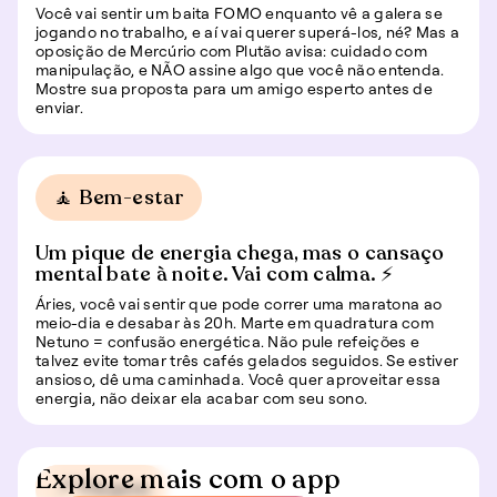
Você vai sentir um baita FOMO enquanto vê a galera se
jogando no trabalho, e aí vai querer superá-los, né? Mas a
oposição de Mercúrio com Plutão avisa: cuidado com
manipulação, e NÃO assine algo que você não entenda.
Mostre sua proposta para um amigo esperto antes de
enviar.
🧘 Bem-estar
Um pique de energia chega, mas o cansaço
mental bate à noite. Vai com calma. ⚡
Áries, você vai sentir que pode correr uma maratona ao
meio-dia e desabar às 20h. Marte em quadratura com
Netuno = confusão energética. Não pule refeições e
talvez evite tomar três cafés gelados seguidos. Se estiver
ansioso, dê uma caminhada. Você quer aproveitar essa
energia, não deixar ela acabar com seu sono.
Explore mais com o app
📍 Viagem