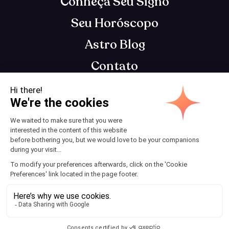
Conheça Seu Signo
Seu Horóscopo
Astro Blog
Contato
App de astrologia que te entende, para você se
tornar o seu melhor eu
Termos e Condições
© 2025 AstroClub