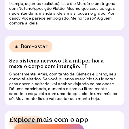
trampo, sejamos realistas). Isso é o Mercúrio em trígono
com Netuno/oposição Plutão. Mesmo que seus colegas
não entendam, manda a ideia mais louca no grupo. Pior
caso? Você parece empolgado. Melhor caso? Alguém
compra a ideia.
🧘 Bem-estar
Seu sistema nervoso tá a mil por hora—
mexa o corpo com intenção. 🏃‍♀️
Sinceramente, Áries, com tanto de Gêmeos e Urano, seu
corpo tá elétrico. Se você pular os exercícios ou ignorar
essa energia agitada, vai acabar viajando na maionese.
Dá uma caminhada, aumenta o som ou literalmente
sacode o esqueleto com uma dança solo de uma música
só. Movimento físico vai resetar sua mente hoje.
Explore mais com o app
📍 Viagem