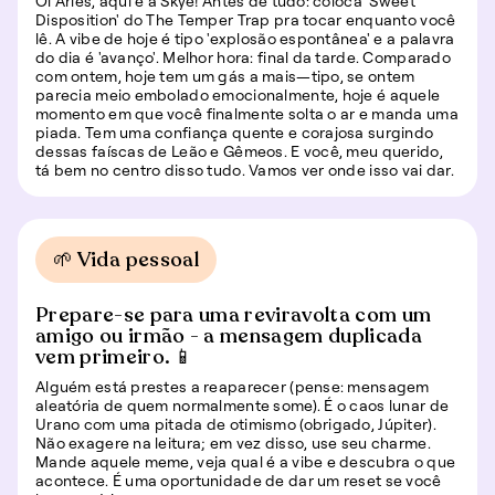
Oi Áries, aqui é a Skye! Antes de tudo: coloca 'Sweet
Disposition' do The Temper Trap pra tocar enquanto você
lê. A vibe de hoje é tipo 'explosão espontânea' e a palavra
do dia é 'avanço'. Melhor hora: final da tarde. Comparado
com ontem, hoje tem um gás a mais—tipo, se ontem
parecia meio embolado emocionalmente, hoje é aquele
momento em que você finalmente solta o ar e manda uma
piada. Tem uma confiança quente e corajosa surgindo
dessas faíscas de Leão e Gêmeos. E você, meu querido,
tá bem no centro disso tudo. Vamos ver onde isso vai dar.
🌱 Vida pessoal
Prepare-se para uma reviravolta com um
amigo ou irmão - a mensagem duplicada
vem primeiro. 📱
Alguém está prestes a reaparecer (pense: mensagem
aleatória de quem normalmente some). É o caos lunar de
Urano com uma pitada de otimismo (obrigado, Júpiter).
Não exagere na leitura; em vez disso, use seu charme.
Mande aquele meme, veja qual é a vibe e descubra o que
acontece. É uma oportunidade de dar um reset se você