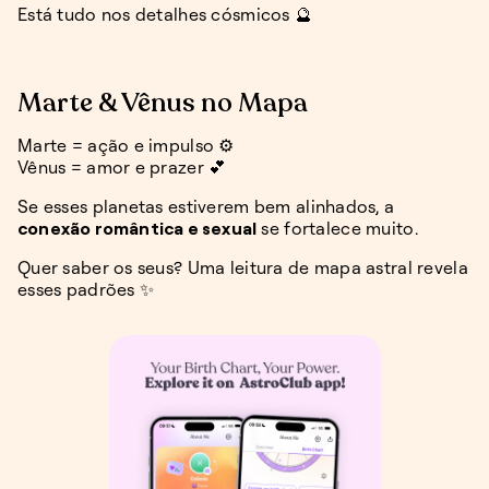
Está tudo nos detalhes cósmicos 🔮
Marte & Vênus no Mapa
Marte = ação e impulso ⚙️
Vênus = amor e prazer 💕
Se esses planetas estiverem bem alinhados, a
conexão romântica e sexual
se fortalece muito.
Quer saber os seus? Uma leitura de mapa astral revela
esses padrões ✨