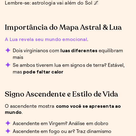
Lembre-se: astrologia vai além do Sol 🌌
Importância do Mapa Astral & Lua
A Lua revela seu mundo emocional
.
Dois virginianos com
luas diferentes
equilibram
mais
Se ambos tiverem lua em signos de terra? Estável,
mas
pode faltar calor
Signo Ascendente e Estilo de Vida
O ascendente mostra
como você se apresenta ao
mundo
.
Ascendente em Virgem? Análise em dobro
Ascendente em fogo ou ar? Traz dinamismo