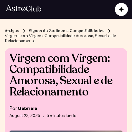
Artigos
Signos do Zodíaco e Compatibilidades
Virgem com Virgem: Compatibilidade Amorosa, Sexual e de
Relacionamento
Virgem com Virgem:
Compatibilidade
Amorosa, Sexual e de
Relacionamento
Por
Gabriela
August 22, 2025
5 minutos lendo
•