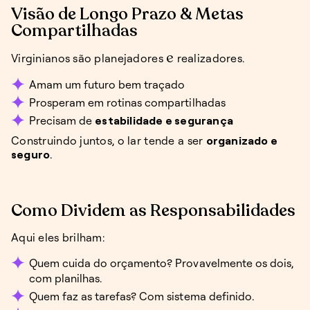
Visão de Longo Prazo & Metas
Compartilhadas
e
Virginianos são planejadores
realizadores.
Amam um futuro bem traçado
Prosperam em rotinas compartilhadas
Precisam de
estabilidade e segurança
Construindo juntos, o lar tende a ser
organizado e
seguro
.
Como Dividem as Responsabilidades
Aqui eles brilham:
Quem cuida do orçamento? Provavelmente os dois,
com planilhas.
Quem faz as tarefas? Com sistema definido.