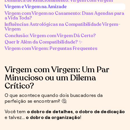
Dinâmica de Relacionamento: Virgem com Virgem
Virgem e Virgem na Amizade
Virgem com Virgem no Casamento: Duas Agendas para
a Vida Toda?
Influências Astrológicas na Compatibilidade Virgem-
Virgem
Conclusão: Virgem com Virgem Dá Certo?
Quer Ir Além da Compatibilidade? ✨
Virgem com Virgem: Perguntas Frequentes
Virgem com Virgem: Um Par
Minucioso ou um Dilema
Crítico?
O que acontece quando dois buscadores da
perfeição se encontram? 🤔
Você tem
o dobro de detalhes
,
o dobro de dedicação
e talvez...
o dobro da organização
!