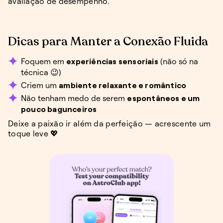
avaliação de desempenho.
Dicas para Manter a Conexão Fluida
Foquem em
experiências sensoriais
(não só na
técnica 😉)
Criem um
ambiente relaxante e romântico
Não tenham medo de serem
espontâneos e um
pouco bagunceiros
Deixe a paixão ir além da perfeição — acrescente um
toque leve 💖