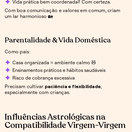
Vida prática bem coordenada? Com certeza.
Com boa comunicação e valores em comum, criam
um lar harmonioso 🏡
Parentalidade & Vida Doméstica
Como pais:
Casa organizada = ambiente calmo 🧸
Ensinamentos práticos e hábitos saudáveis
Risco de cobrança excessiva
Precisam cultivar
paciência e flexibilidade
,
especialmente com crianças.
Influências Astrológicas na
Compatibilidade Virgem-Virgem