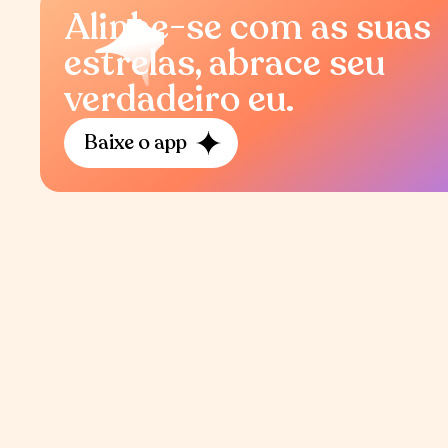
Alinhe-se com as suas
estrelas, abrace seu
verdadeiro eu.
Baixe o app