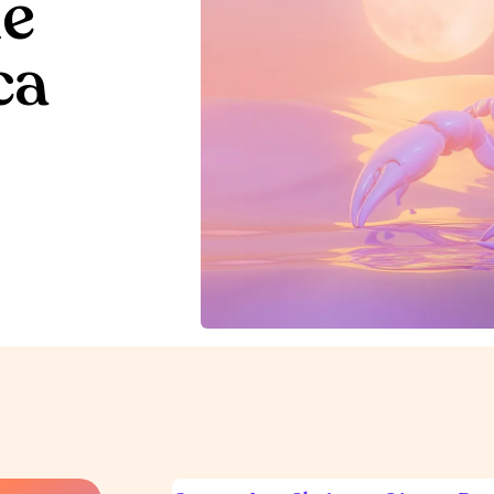
de
ca