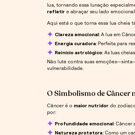
lua, tornando essa lunação especial
refletir
e abraçar seu lado emocional
Aqui está o que torna essa lua cheia t
Clareza emocional
: A lua em Cânc
Energia curadora
: Perfeita para r
Reinício astrológico
: As luas chei
Não lute contra suas emoções—sinta-a
vulnerabilidade.
O Simbolismo de Câncer n
Câncer é o
maior nutridor
do zodíaco
por:
Profundidade emocional
: Câncer 
Natureza protetora
: Como um car