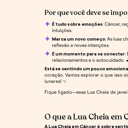
Por que você deve se imp
É tudo sobre emoções
: Câncer, re
intuições.
Marca um novo começo
: As luas 
reflexão e novas intenções.
É um momento para se conectar
:
relacionamentos e o autocuidado. 
Está se sentindo um pouco emociona
coração. Vamos explorar o que isso sig
lunares! ✨
Fique ligado—essa Lua Cheia de janeir
O que a Lua Cheia em 
A Lua Cheia em Câncer é sobre sent