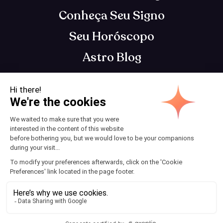
Conheça Seu Signo
Seu Horóscopo
Astro Blog
Contato
App de astrologia que te entende, para você se
tornar o seu melhor eu
Termos e Condições
© 2025 AstroClub