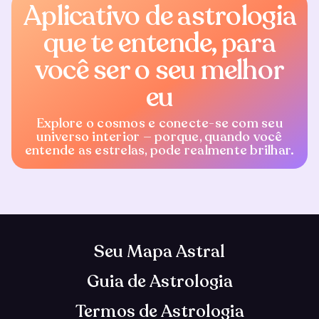
Aplicativo de astrologia
que te entende, para
você ser o seu melhor
eu
Explore o cosmos e conecte-se com seu
universo interior — porque, quando você
entende as estrelas, pode realmente brilhar.
Seu Mapa Astral
Guia de Astrologia
Termos de Astrologia