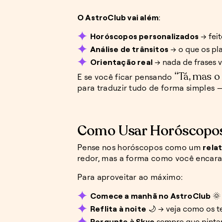
O AstroClub vai além
:
Horóscopos personalizados
→ feit
Análise de trânsitos
→ o que os pl
Orientação real
→ nada de frases va
“Tá, mas o
E se você ficar pensando
para traduzir tudo de forma simples
Como Usar Horóscopos
Pense nos horóscopos como um
rela
redor, mas a forma como você encara 
Para aproveitar ao máximo:
Comece a manhã no AstroClub
🌞
Reflita à noite
🌙 → veja como os t
Pergunte à Skye
sempre que pintar