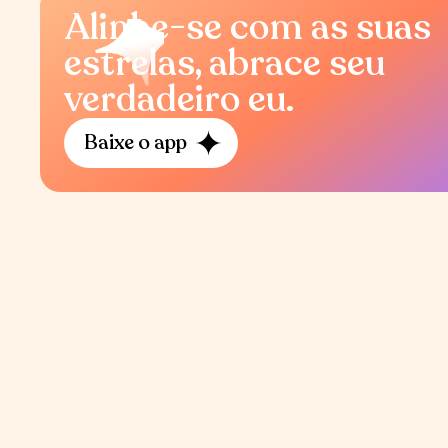
Alinhe-se com as suas
estrelas, abrace seu
verdadeiro eu.
Baixe o app