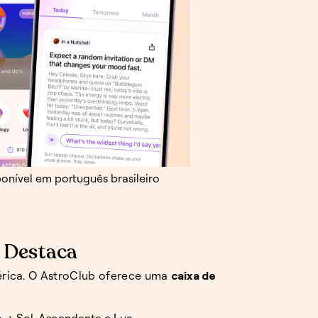
ponível em português brasileiro
e Destaca
rica. O AstroClub oferece uma
caixa de
e
→ Sol, Ascendente e Lua