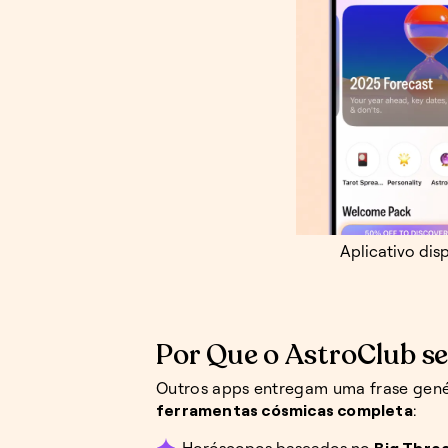
Aplicativo dis
Por Que o AstroClub s
Outros apps entregam uma frase gené
ferramentas cósmicas completa
:
Horóscopos baseados no
Big Thre