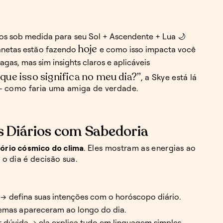
os sob medida para seu Sol + Ascendente + Lua 🌙
hoje
anetas estão fazendo
e como isso impacta você
gas, mas sim insights claros e aplicáveis
 que isso significa no meu dia?”
, a Skye está lá
 — como faria uma amiga de verdade.
 Diários com Sabedoria
tório cósmico do clima
. Eles mostram as energias ao
o dia é decisão sua.
 → defina suas intenções com o horóscopo diário.
emas apareceram ao longo do dia.
 dúvida → ela explica tudo em linguagem simples.