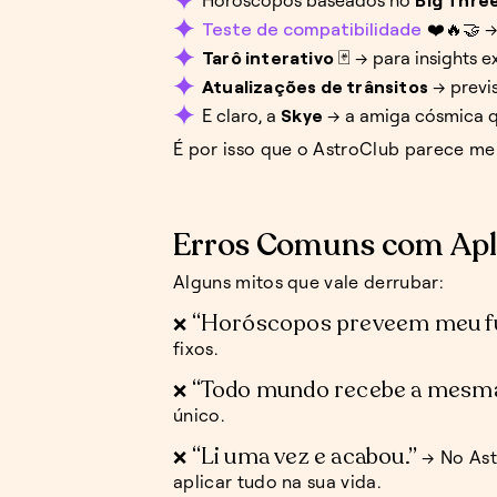
Teste de compatibilidade
❤️🔥🤝 →
Tarô interativo
🃏 → para insights e
Atualizações de trânsitos
→ previ
E claro, a
Skye
→ a amiga cósmica q
É por isso que o AstroClub parece m
Erros Comuns com Apli
Alguns mitos que vale derrubar:
“Horóscopos preveem meu fu
❌
fixos.
“Todo mundo recebe a mesma
❌
único.
“Li uma vez e acabou.”
❌
→ No Ast
aplicar tudo na sua vida.