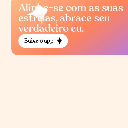
Alinhe-se com as suas
estrelas, abrace seu
verdadeiro eu.
Baixe o app