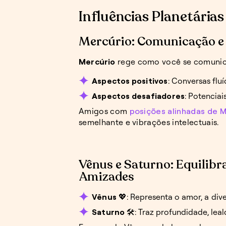
Influências Planetária
Mercúrio: Comunicação e 
Mercúrio
rege como você se comunica 
Aspectos positivos
: Conversas flu
Aspectos desafiadores
: Potencia
Amigos com
posições alinhadas de M
semelhante e vibrações intelectuais.
Vênus e Saturno: Equilib
Amizades
Vênus
💖: Representa o amor, a div
Saturno
🛠️: Traz profundidade, le