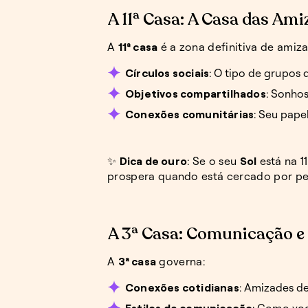
A 11ª Casa: A Casa das Am
A
11ª casa
é a zona definitiva de amiz
Círculos sociais
: O tipo de grupos 
Objetivos compartilhados
: Sonho
Conexões comunitárias
: Seu pape
✨
Dica de ouro
: Se o seu
Sol
está na 1
prospera quando está cercado por pe
A 3ª Casa: Comunicação e
A
3ª casa
governa:
Conexões cotidianas
: Amizades de
Estilos de comunicação
: Como vo