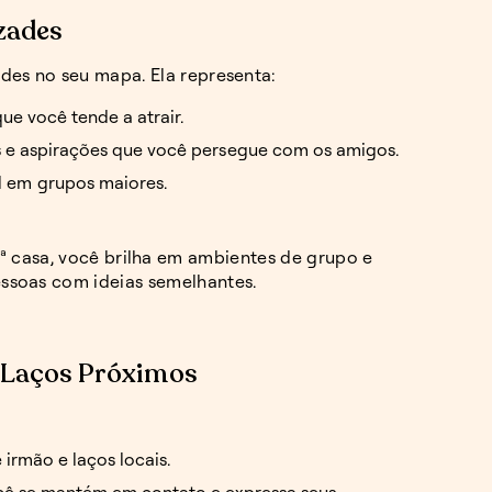
izades
ades no seu mapa. Ela representa:
que você tende a atrair.
s e aspirações que você persegue com os amigos.
l em grupos maiores.
1ª casa, você brilha em ambientes de grupo e
ssoas com ideias semelhantes.
 Laços Próximos
 irmão e laços locais.
cê se mantém em contato e expressa seus