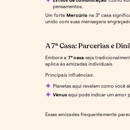
pensamentos.
Um forte
Mercúrio
na 3ª casa signifi
unido com suas mensagens engraçadas
A 7ª Casa: Parcerias e Di
Embora a
7ª casa
seja tradicionalmen
aplica às amizades individuais.
Principais influências:
Planetas aqui revelam como você a
Vênus
aqui pode indicar um amor p
Essas amizades frequentemente parece