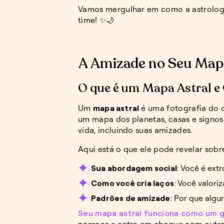
Vamos mergulhar em como a astrolog
time! ✨🌙
A Amizade no Seu Mapa
O que é um Mapa Astral e
Um
mapa astral
é uma fotografia do 
um mapa dos planetas, casas e signos
vida, incluindo suas amizades.
Aqui está o que ele pode revelar sobr
Sua abordagem social
: Você é ext
Como você cria laços
: Você valori
Padrões de amizade
: Por que alg
Seu mapa astral funciona como um g
pessoas e entra em choque com outra